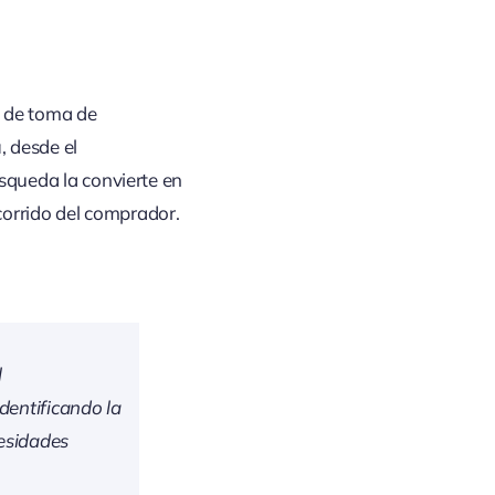
o de toma de
a
, desde el
squeda la convierte en
ecorrido del comprador.
l
dentificando la
cesidades