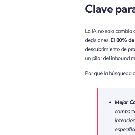
Clave par
La IA no solo cambia 
decisiones.
El 80% de 
descubrimiento de pro
un pilar del inbound m
Por qué la búsqueda c
Mejor Co
comporta
intenció
específic