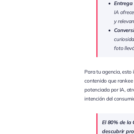
Entrega
IA ofrec
y releva
Convers
curiosid
foto lle
Para tu agencia, esto 
contenido que rankee 
potenciada por IA, at
intención del consumi
El 80% de la 
descubrir pro