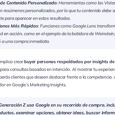
 de Contenido Personalizado
: Herramientas como las Vist
en resúmenes personalizados, por lo que tu contenido debe se
nte para aparecer en estos resultados.
iones Más Rápidas
: Funciones como Google Lens transfor
ad en acción, como en el ejemplo de la batidora de Weinstei
vó a una compra inmediata.
implica crear
buyer personas respaldadas por insights de
para consultas basadas en intención. Al mostrar tu experie
raerás clientes que deseen destacar frente a la competencia.
dor en Google’s Marketing Insights.
Generación Z usa Google en su recorrido de compra, inc
ductos, examinar opciones, obtener ideas, buscar inform