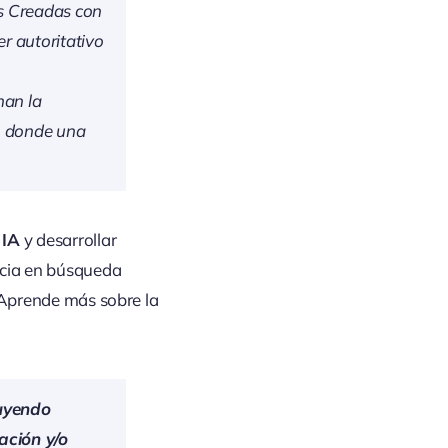
as Creadas con
r autoritativo
man la
n, donde una
 IA
y desarrollar
ncia en búsqueda
 Aprende más sobre la
luyendo
ación y/o