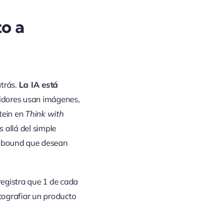
to a
atrás.
La IA está
idores usan imágenes,
tein en
Think with
allá del simple
 inbound que desean
 registra que 1 de cada
tografiar un producto