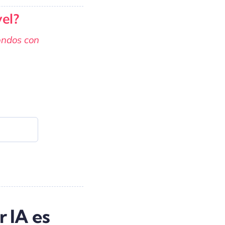
vel?
ondos con
r IA es