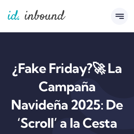
Skip
to
content
¿Fake Friday?🚀 La
Campaña
Navideña 2025: De
‘Scroll’ a la Cesta