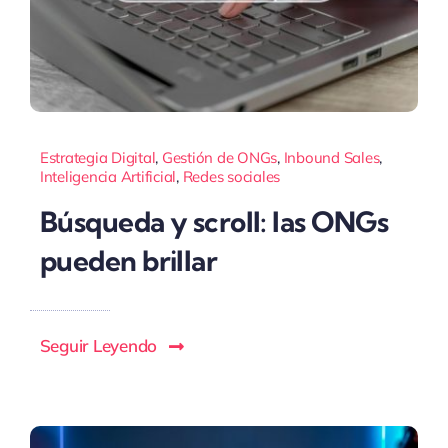
Estrategia Digital
,
Gestión de ONGs
,
Inbound Sales
,
Inteligencia Artificial
,
Redes sociales
Búsqueda y scroll: las ONGs
pueden brillar
Seguir Leyendo