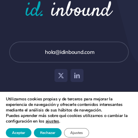
hola@idinbound.com
Utilizamos cookies propias y de terceros para mejorar la
experiencia de navegación y ofrecerle contenidos interesantes
© 2026 id inbound •
Aviso Legal
•
Política de Privacidad
mediante el análisis de sus hábitos de navegación.
Puedes aprender más sobre qué cookies utilizamos o cambiar la
y Cookies
configuración en los
ajustes
.
Aceptar
Rechazar
Ajustes