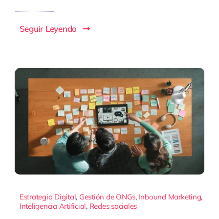
Seguir Leyendo
Estrategia Digital
,
Gestión de ONGs
,
Inbound Marketing
,
Inteligencia Artificial
,
Redes sociales