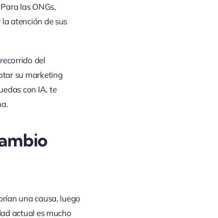
. Para las ONGs,
 la atención de sus
recorrido del
ptar su marketing
uedas con IA, te
ma.
 cambio
brían una causa, luego
idad actual es mucho