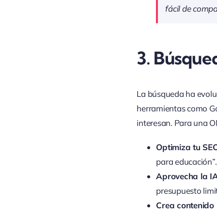
fácil de compar
3.
Búsqued
La búsqueda ha evoluc
herramientas como Goo
interesan. Para una ON
Optimiza tu SE
para educación”.
Aprovecha la I
presupuesto limi
Crea contenido ú