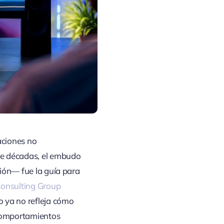
aciones no
te décadas, el embudo
ión— fue la guía para
onsulting Group
o ya no refleja cómo
 comportamientos