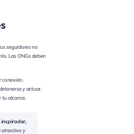
es
 Tus seguidores no
erés. Las ONGs deben
r conexión.
detenerse y actuar.
 tu alcance.
 inspirador,
atractivo y