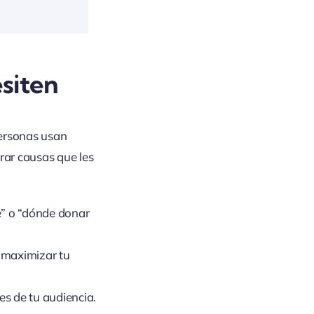
siten
personas usan
ar causas que les
e” o “dónde donar
 maximizar tu
s de tu audiencia.