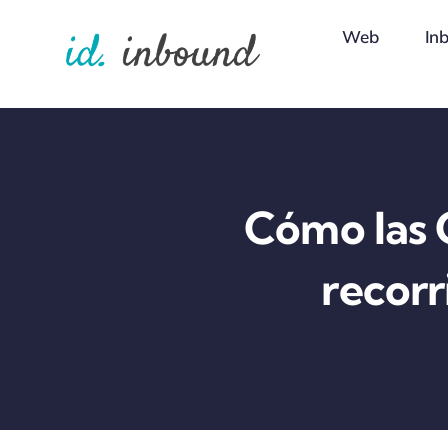
Skip
Web
In
to
content
Cómo las 
recorr