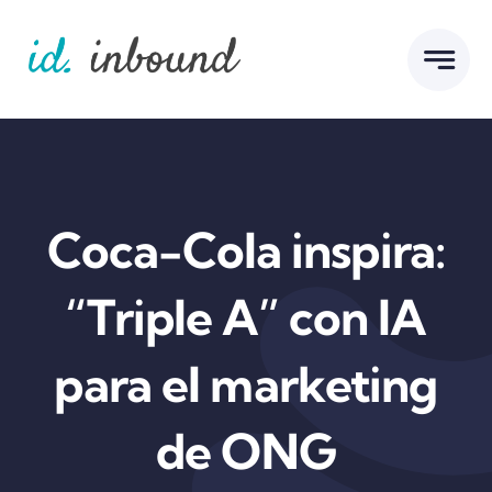
Skip
to
content
Coca-Cola inspira:
“Triple A” con IA
para el marketing
de ONG