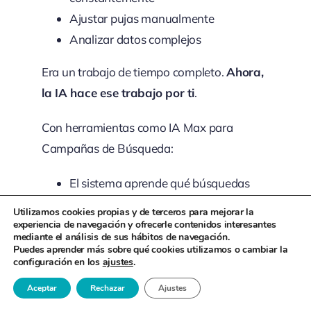
Ajustar pujas manualmente
Analizar datos complejos
Era un trabajo de tiempo completo.
Ahora,
la IA hace ese trabajo por ti
.
Con herramientas como IA Max para
Campañas de Búsqueda:
El sistema aprende qué búsquedas
son relevantes para tu causa
Utilizamos cookies propias y de terceros para mejorar la
Adapta automáticamente tus
experiencia de navegación y ofrecerle contenidos interesantes
mediante el análisis de sus hábitos de navegación.
anuncios a cada búsqueda específica
Puedes aprender más sobre qué cookies utilizamos o cambiar la
configuración en los
ajustes
.
Optimiza en tiempo real para
conseguir más resultados con el
Aceptar
Rechazar
Ajustes
mismo presupuesto