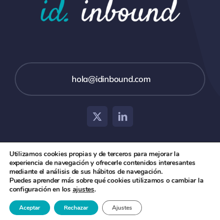
hola@idinbound.com
Utilizamos cookies propias y de terceros para mejorar la
experiencia de navegación y ofrecerle contenidos interesantes
© 2026 id inbound •
Aviso Legal
•
Política de Privacidad
mediante el análisis de sus hábitos de navegación.
Puedes aprender más sobre qué cookies utilizamos o cambiar la
y Cookies
configuración en los
ajustes
.
Aceptar
Rechazar
Ajustes