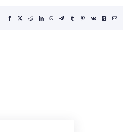
Facebook
X
Reddit
LinkedIn
WhatsApp
Telegram
Tumblr
Pinterest
Vk
Xing
Email