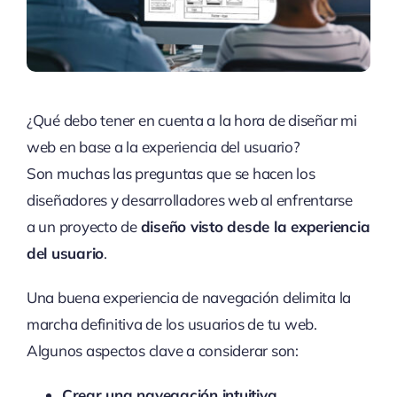
¿Qué deb
o tener en cuen
ta a la hora d
e diseñar mi
we
b en base a la
experiencia de
l usuario?
Son
muchas las pr
eguntas que se
hacen los
dis
eñadores y desa
rrolladores web
al enfrentarse
a
un proyecto de
diseño visto desde la experiencia
del usuario
.
Una bue
na experiencia de n
avegación delimita l
a
marcha definitiva d
e los usuarios
de tu web.
Algu
nos aspectos cl
ave a considerar son
:
Crear una navegación intuitiva