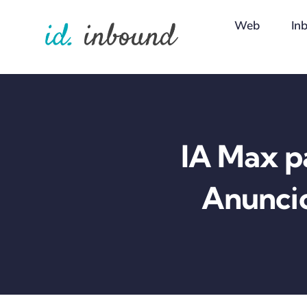
Skip
Web
In
to
content
IA Max p
Anuncio