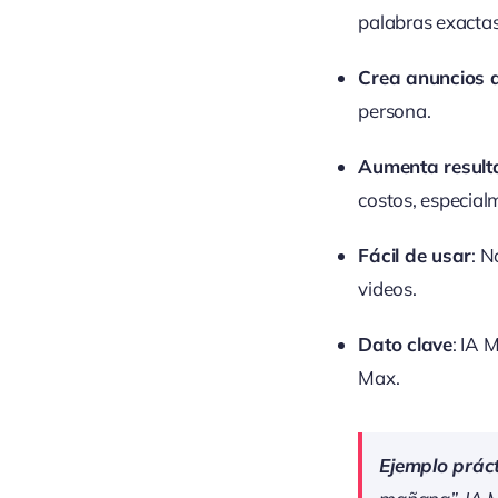
palabras exactas
Crea anuncios a
persona.
Aumenta result
costos, especialm
Fácil de usar
: N
videos.
Dato clave
: IA 
Max.
Ejemplo práct