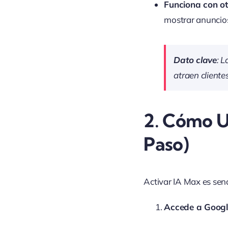
Funciona con o
mostrar anuncio
Dato clave
: 
atraen client
2.
Cómo Us
Paso)
Activar IA Max es sen
Accede a Goog