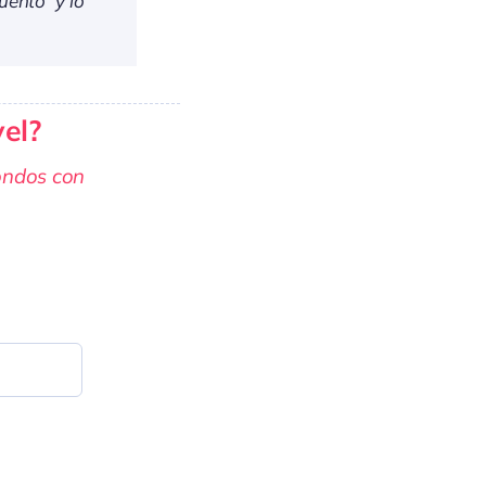
ento” y lo
vel?
ondos con