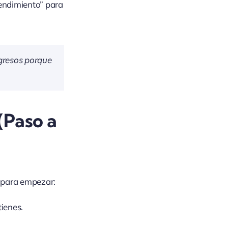
endimiento” para
gresos porque
(Paso a
s para empezar:
tienes.