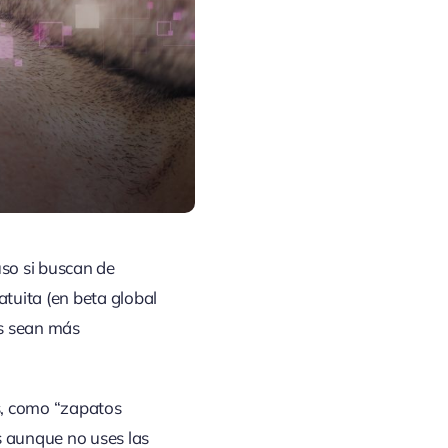
uso si buscan de
tuita (en beta global
os sean más
s, como “zapatos
s aunque no uses las