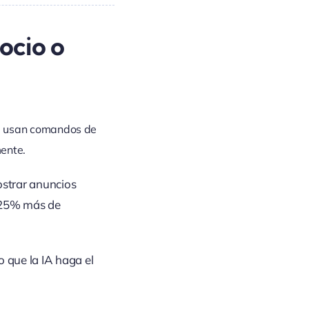
ocio o
s, usan comandos de
mente.
ostrar anuncios
n 25% más de
 que la IA haga el