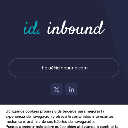
hola@idinbound.com
Utilizamos cookies propias y de terceros para mejorar la
experiencia de navegación y ofrecerle contenidos interesantes
© 2026 id inbound •
Aviso Legal
•
Política de Privacidad
mediante el análisis de sus hábitos de navegación.
Puedes aprender más sobre qué cookies utilizamos o cambiar la
y Cookies