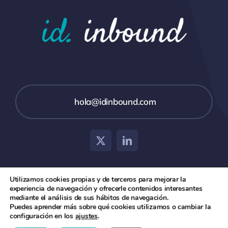
hola@idinbound.com
Utilizamos cookies propias y de terceros para mejorar la
experiencia de navegación y ofrecerle contenidos interesantes
© 2026 id inbound •
Aviso Legal
•
Política de Privacidad
mediante el análisis de sus hábitos de navegación.
Puedes aprender más sobre qué cookies utilizamos o cambiar la
y Cookies
configuración en los
ajustes
.