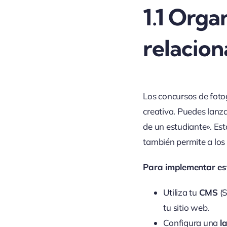
1.1
Organ
relacion
Los concursos de foto
creativa. Puedes lanz
de un estudiante». Est
también permite a los 
Para implementar est
Utiliza tu
CMS
(S
tu sitio web.
Configura una
l