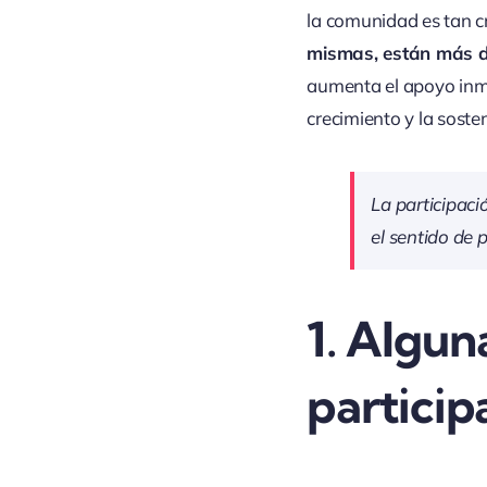
la comunidad es tan c
mismas, están más di
aumenta el apoyo inme
crecimiento y la sosten
La participaci
el sentido de 
1. Algun
particip