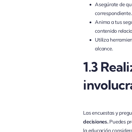
Asegúrate de que
correspondiente.
Anima a tus segu
contenido relaci
Utiliza herramie
alcance.
1.3
Reali
involucr
Las encuestas y preg
decisiones.
Puedes pre
la educación consider