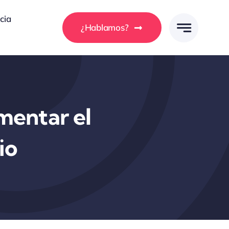
cia
¿Hablamos?
mentar el
io