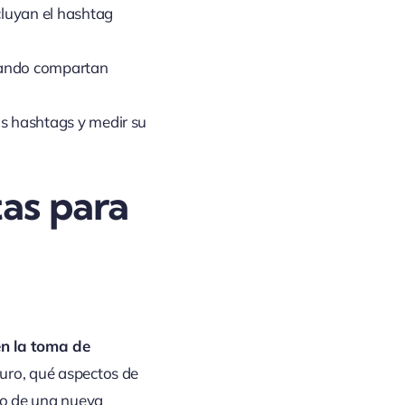
cluyan el hashtag
cuando compartan
us hashtags y medir su
as para
en la toma de
turo, qué aspectos de
eño de una nueva