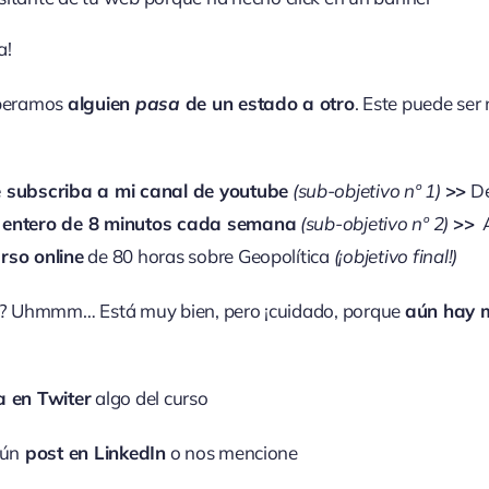
a!
speramos
alguien
pasa
de un estado a otro
. Este puede ser 
e subscriba a mi canal de youtube
(sub-objetivo nº 1)
>>
De
o entero de 8 minutos cada semana
(sub-objetivo nº 2)
>>
A
rso online
de 80 horas sobre Geopolítica
(¡objetivo final!)
? Uhmmm… Está muy bien, pero ¡cuidado, porque
aún hay 
 en Twiter
algo del curso
gún
post en LinkedIn
o nos mencione