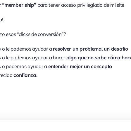
r
“member ship”
para tener acceso privilegiado de mi site
a!
o esos “clicks de conversión”?
s
o le podemos ayudar a
resolver un problema
,
un desafío
s
o le podemos ayudar a hacer
algo que no sabe cómo hac
s
o podemos ayudar a
entender mejor un concepto
recido
confianza.