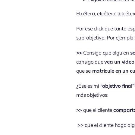
Etcétera, etcétera, ¡etcéter
Por ese click que tanto e
sub-objetivo. Por ejemplo:
>>
Consigo que alguien
s
consigo que
vea un vide
que se
matricule en un cu
¿Ese es mi
“objetivo final”
más objetivos:
>>
que el cliente
comparta
>>
que el cliente haga al