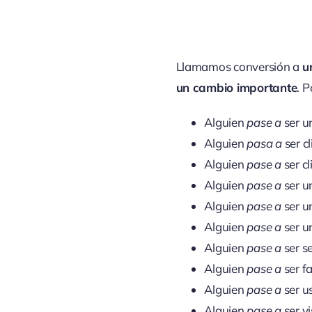
Llamamos conversión a
u
un cambio importante
. 
Alguien
pase a
ser u
Alguien
pasa a
ser c
Alguien
pase a
ser c
Alguien
pase a
ser u
Alguien
pase a
ser u
Alguien
pase a
ser u
Alguien
pase a
ser se
Alguien
pase a
ser f
Alguien
pase a
ser u
Alguien
pase a
ser v