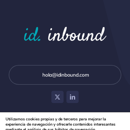
hola@idinbound.com
Utilizamos cookies propias y de terceros para mejorar la
experiencia de navegación y ofrecerle contenidos interesantes
© 2026 id inbound •
Aviso Legal
•
Política de Privacidad
mediante el análisis de sus hábitos de navegación.