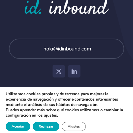
hola@idinbound.com
Utilizamos cookies propias y de terceros para mejorar la
experiencia de navegación y ofrecerle contenidos interesantes
© 2026 id inbound •
Aviso Legal
•
Política de Privacidad
mediante el análisis de sus hábitos de navegación.
Puedes aprender más sobre qué cookies utilizamos o cambiar la
y Cookies
configuración en los
ajustes
.
Aceptar
Rechazar
Ajustes