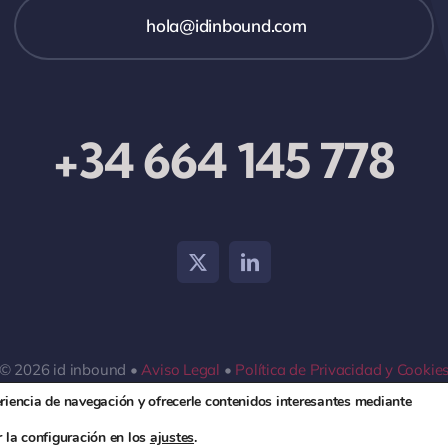
hola@idinbound.com
+34 664 145 778
© 2026 id inbound •
Aviso Legal
•
Política de Privacidad y Cookie
eriencia de navegación y ofrecerle contenidos interesantes mediante
 la configuración en los
ajustes
.