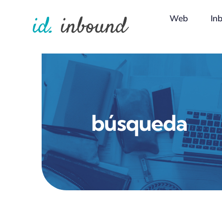
Skip
Web
In
to
content
búsqueda