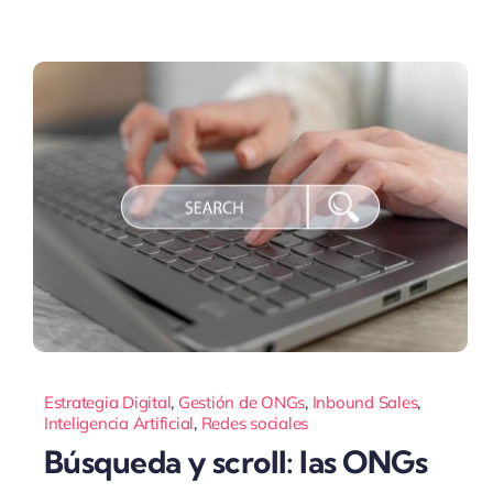
Estrategia Digital
,
Gestión de ONGs
,
Inbound Sales
,
Inteligencia Artificial
,
Redes sociales
Búsqueda y scroll: las ONGs