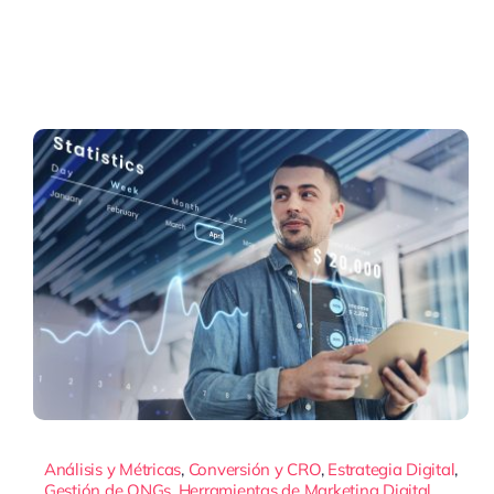
Análisis y Métricas
,
Conversión y CRO
,
Estrategia Digital
,
Gestión de ONGs
,
Herramientas de Marketing Digital
,