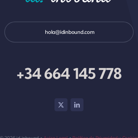
hola@idinbound.com
+34 664 145 778
© 2026 id inbound •
Aviso Legal
•
Política de Privacidad y Cookie