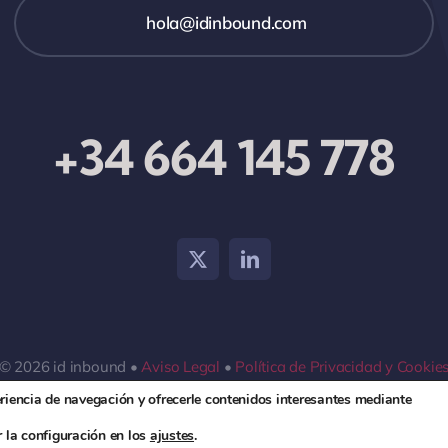
hola@idinbound.com
+34 664 145 778
© 2026 id inbound •
Aviso Legal
•
Política de Privacidad y Cookie
eriencia de navegación y ofrecerle contenidos interesantes mediante
 la configuración en los
ajustes
.