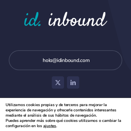
hola@idinbound.com
Utilizamos cookies propias y de terceros para mejorar la
experiencia de navegación y ofrecerle contenidos interesantes
© 2026 id inbound •
Aviso Legal
•
Política de Privacidad
mediante el análisis de sus hábitos de navegación.
Puedes aprender más sobre qué cookies utilizamos o cambiar la
y Cookies
configuración en los
ajustes
.