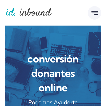
Skip
to
content
conversión
donantes
online
Podemos Ayudarte