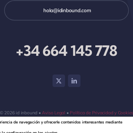
hola@idinbound.com
+34 664 145 778
© 2026 id inbound •
Aviso Legal
•
Política de Privacidad y Cookie
eriencia de navegación y ofrecerle contenidos interesantes mediante
 la configuración en los
ajustes
.