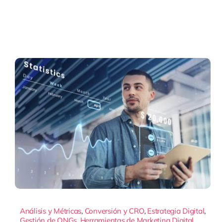
Análisis y Métricas
,
Conversión y CRO
,
Estrategia Digital
,
Gestión de ONGs
,
Herramientas de Marketing Digital
,