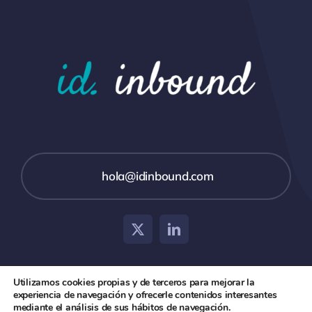
hola@idinbound.com
Utilizamos cookies propias y de terceros para mejorar la
experiencia de navegación y ofrecerle contenidos interesantes
© 2026 id inbound •
Aviso Legal
•
Política de Privacidad
mediante el análisis de sus hábitos de navegación.