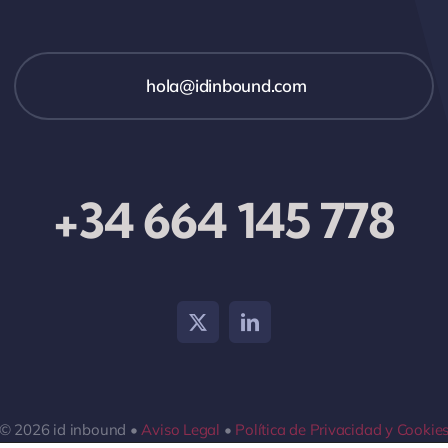
hola@idinbound.com
+34 664 145 778
© 2026 id inbound •
Aviso Legal
•
Política de Privacidad y Cookie