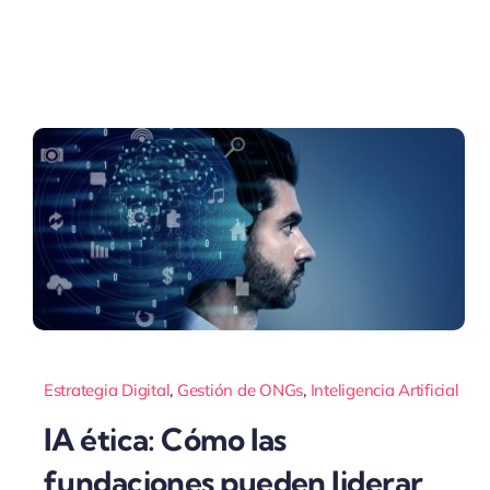
Estrategia Digital
,
Gestión de ONGs
,
Inteligencia Artificial
IA ética: Cómo las
fundaciones pueden liderar