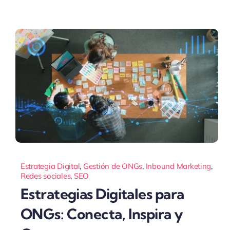
Estrategia Digital
,
Gestión de ONGs
,
Inbound Marketing
,
Redes sociales
,
SEO
Estrategias Digitales para
ONGs: Conecta, Inspira y