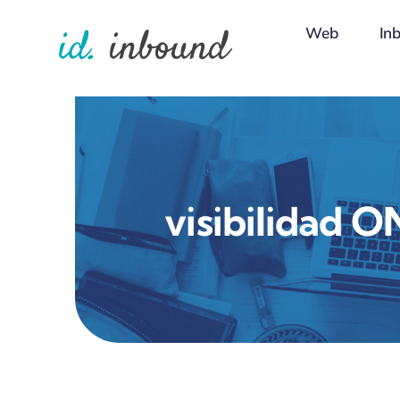
Skip
Web
In
to
content
visibilidad 