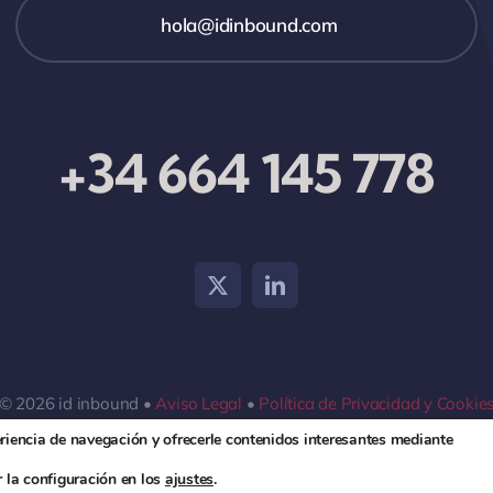
hola@idinbound.com
+34 664 145 778
© 2026 id inbound •
Aviso Legal
•
Política de Privacidad y Cookie
eriencia de navegación y ofrecerle contenidos interesantes mediante
 la configuración en los
ajustes
.