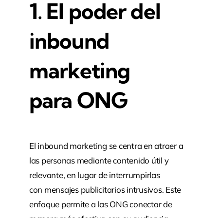
1. El poder del
inbound
marketing
para ONG
El inbo
und marketing se
centra en atra
er a
las pers
onas mediante cont
enido útil y
rele
vante, en luga
r de interrumpirlas
con
mensajes publ
icitarios intr
usivos. Este
enfo
que permite a
las ONG cone
ctar de