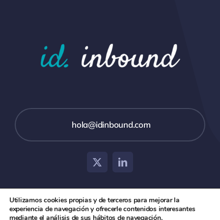
hola@idinbound.com
Utilizamos cookies propias y de terceros para mejorar la
experiencia de navegación y ofrecerle contenidos interesantes
© 2026 id inbound •
Aviso Legal
•
Política de Privacidad
mediante el análisis de sus hábitos de navegación.