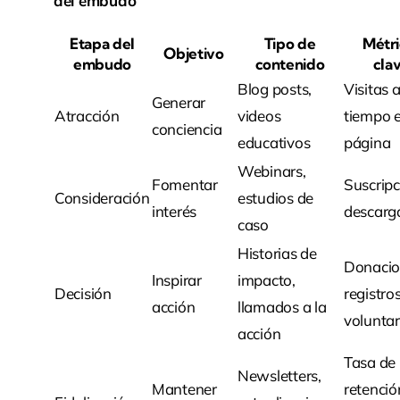
del embudo
Etapa del
Tipo de
Métri
Objetivo
embudo
contenido
cla
Blog posts,
Visitas al
Generar
Atracción
videos
tiempo 
conciencia
educativos
página
Webinars,
Fomentar
Suscripc
Consideración
estudios de
interés
descarg
caso
Historias de
Donacio
Inspirar
impacto,
Decisión
registro
acción
llamados a la
voluntar
acción
Tasa de
Newsletters,
Mantener
retenció