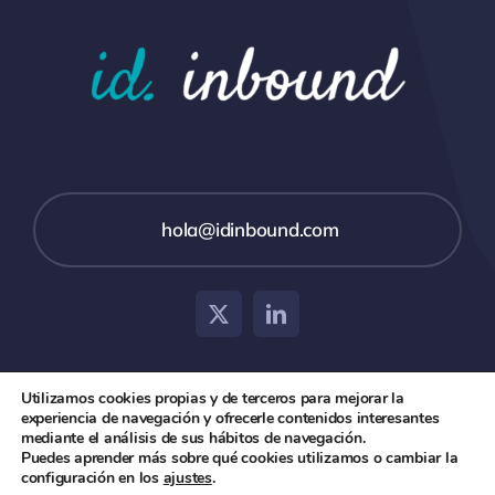
hola@idinbound.com
Utilizamos cookies propias y de terceros para mejorar la
experiencia de navegación y ofrecerle contenidos interesantes
© 2026 id inbound •
Aviso Legal
•
Política de Privacidad
mediante el análisis de sus hábitos de navegación.
Puedes aprender más sobre qué cookies utilizamos o cambiar la
y Cookies
configuración en los
ajustes
.