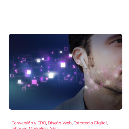
Conversión y CRO
,
Diseño Web
,
Estrategia Digital
,
Inbound Marketing
,
SEO