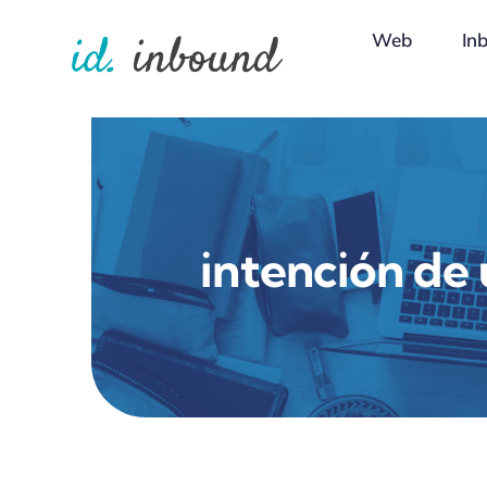
Skip
Web
In
to
content
intención de 