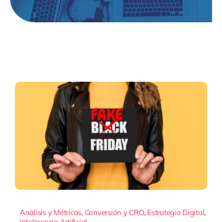
Análisis y Métricas
,
Conversión y CRO
,
Estrategia Digital
,
Inteligencia Artificial