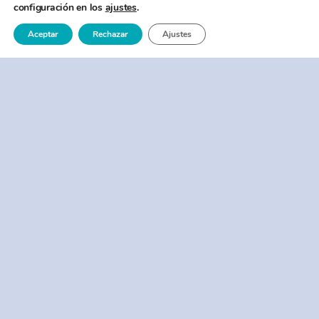
configuración en los
ajustes
.
Aceptar
Rechazar
Ajustes
hola@idinbound.com
© 2026 id inbound •
Aviso Legal
•
Política de Privacidad
y Cookies