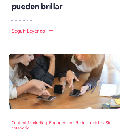
pueden brillar
Seguir Leyendo
Content Marketing
,
Engagement
,
Redes sociales
,
Sin
categoría