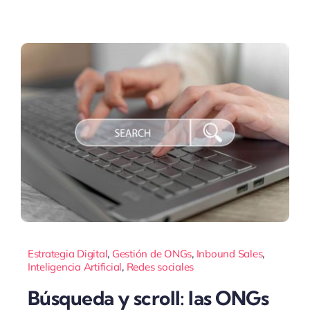
Estrategia Digital
,
Gestión de ONGs
,
Inbound Sales
,
Inteligencia Artificial
,
Redes sociales
Búsqueda y scroll: las ONGs