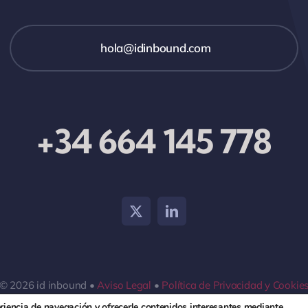
hola@idinbound.com
+34 664 145 778
© 2026 id inbound •
Aviso Legal
•
Política de Privacidad y Cookie
eriencia de navegación y ofrecerle contenidos interesantes mediante