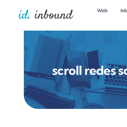
Skip
Web
In
to
content
scroll redes s