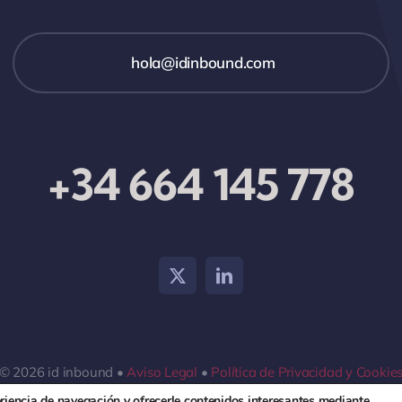
hola@idinbound.com
+34 664 145 778
© 2026 id inbound •
Aviso Legal
•
Política de Privacidad y Cookie
eriencia de navegación y ofrecerle contenidos interesantes mediante