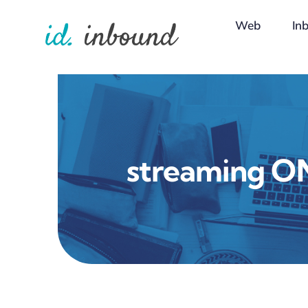
Skip
Web
In
to
content
streaming O