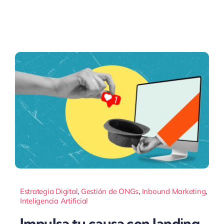
Estrategia Digital
,
Gestión de ONGs
,
Inbound Marketing
,
Inteligencia Artificial
Impulsa tu causa con landing