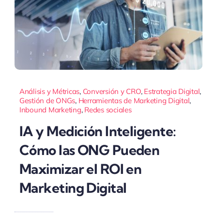
Análisis y Métricas
,
Conversión y CRO
,
Estrategia Digital
,
Gestión de ONGs
,
Herramientas de Marketing Digital
,
Inbound Marketing
,
Redes sociales
IA y Medición Inteligente:
Cómo las ONG Pueden
Maximizar el ROI en
Marketing Digital