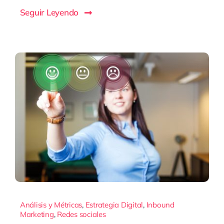
Seguir Leyendo
Análisis y Métricas
,
Estrategia Digital
,
Inbound
Marketing
,
Redes sociales