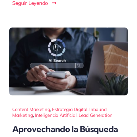
Seguir Leyendo
Content Marketing
,
Estrategia Digital
,
Inbound
Marketing
,
Inteligencia Artificial
,
Lead Generation
Aprovechando la Búsqueda