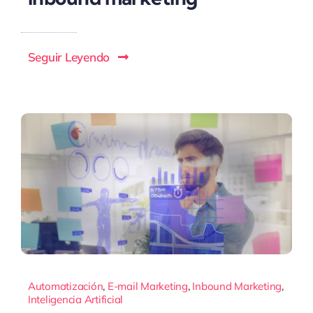
Seguir Leyendo
Automatización
,
E-mail Marketing
,
Inbound Marketing
,
Inteligencia Artificial