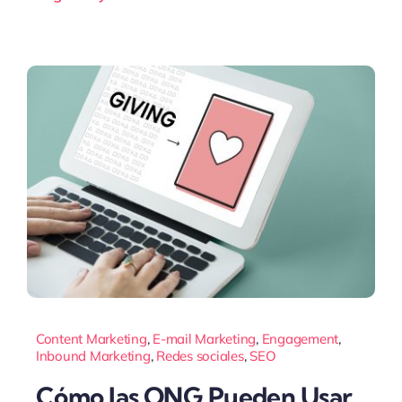
Content Marketing
,
E-mail Marketing
,
Engagement
,
Inbound Marketing
,
Redes sociales
,
SEO
Cómo las ONG Pueden Usar