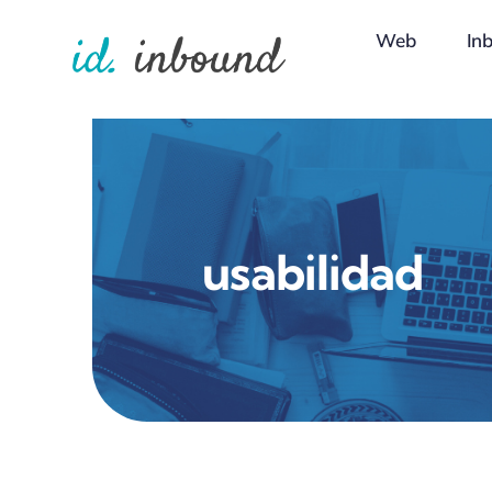
Skip
Web
In
to
content
usabilidad