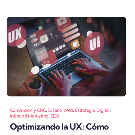
Conversión y CRO
,
Diseño Web
,
Estrategia Digital
,
Inbound Marketing
,
SEO
Optimizando la UX: Cómo