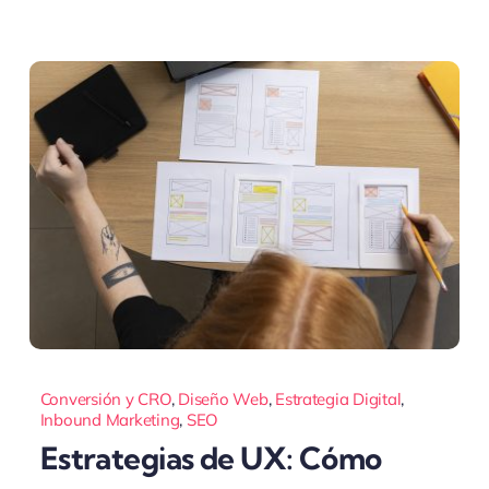
Conversión y CRO
,
Diseño Web
,
Estrategia Digital
,
Inbound Marketing
,
SEO
Estrategias de UX: Cómo